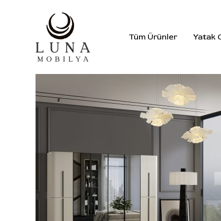
İçeriğe
atla
Tüm Ürünler
Yatak 