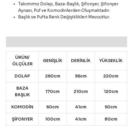
Takımımız Dolap, Baza-Başlık, Şifonyer, Şifonyer
Aynası, Puf ve Komodinlerden Oluşmaktadır.
Başlık ve Pufta Renk Değişiklikleri Mevcuttur.
Açıklama
ÜRÜN/
GENİŞLİK
DERİNLİK
YÜKSEKLİK
ÖLÇÜLER
DOLAP
260cm
56cm
220cm
BAZA
170cm
210cm
120cm
BAŞLIK
KOMODİN
60cm
41cm
50cm
ŞİFONYER
100cm
41cm
80cm